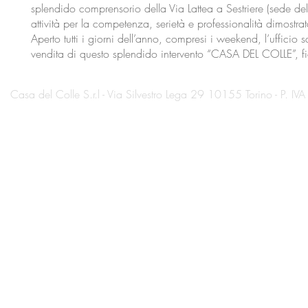
splendido comprensorio della Via Lattea a Sestriere (sede del
attività per la competenza, serietà e professionalità dimostra
Aperto tutti i giorni dell’anno, compresi i weekend, l’ufficio
vendita di questo splendido intervento “CASA DEL COLLE”, fior
Casa del Colle S.r.l - Via Silvestro Lega 29 10155 Torino - P