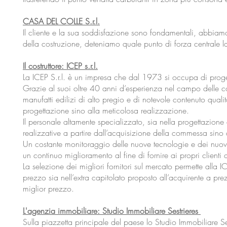
CASA DEL COLLE S.r.l.
Il cliente e la sua soddisfazione sono fondamentali, abbiamo 
della costruzione, deteniamo quale punto di forza centrale la
Il costruttore: ICEP s.r.l.
La ICEP S.r.l. è un impresa che dal 1973 si occupa di proget
Grazie al suoi oltre 40 anni d’esperienza nel campo delle co
manufatti edilizi di alto pregio e di notevole contenuto qual
progettazione sino alla meticolosa realizzazione.
Il personale altamente specializzato, sia nella progettazione c
realizzative a partire dall’acquisizione della commessa sino 
Un costante monitoraggio delle nuove tecnologie e dei nuov
un continuo miglioramento al fine di fornire ai propri clienti
La selezione dei migliori fornitori sul mercato permette alla I
prezzo sia nell’extra capitolato proposto all’acquirente a prez
miglior prezzo.
L'agenzia immobiliare: Studio Immobiliare Sestrieres
Sulla piazzetta principale del paese lo Studio Immobiliare Se