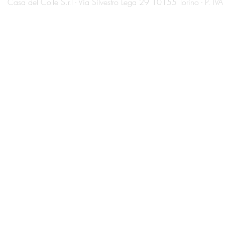
Casa del Colle S.r.l - Via Silvestro Lega 29 10155 Torino - P